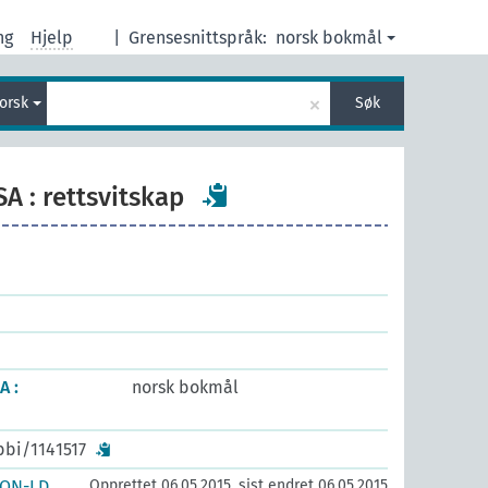
ng
Hjelp
|
Grensesnittspråk:
norsk bokmål
×
norsk
Søk
SA : rettsvitskap
A :
norsk bokmål
bbi/1141517
SON-LD
Opprettet 06.05.2015, sist endret 06.05.2015