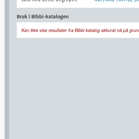
Bruk i Bibbi-katalogen
Kan ikke vise resultater fra Bibbi katalog akkurat nå på grunn