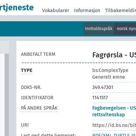
rtjeneste
Vokabularer
Informasjon
Tilbakemeldi
Innholdsspråk
norsk ny
Fagrørsla - U
ANBEFALT TERM
TYPE
bs:ComplexType
Generelt emne
DDK5-NR.
349.47301
IDENTIFIKATOR
1141517
PÅ ANDRE SPRÅK
Fagbevegelsen - US
rettsvitenskap
URI
https://id.bs.no/bi
Last ned dette begrepet:
RDF/XML
TURTLE
J