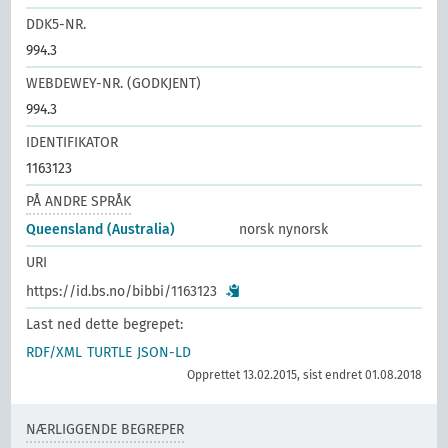
DDK5-NR.
994.3
WEBDEWEY-NR. (GODKJENT)
994.3
IDENTIFIKATOR
1163123
PÅ ANDRE SPRÅK
Queensland (Australia)
norsk nynorsk
URI
https://id.bs.no/bibbi/1163123
Last ned dette begrepet:
RDF/XML
TURTLE
JSON-LD
Opprettet 13.02.2015, sist endret 01.08.2018
NÆRLIGGENDE BEGREPER