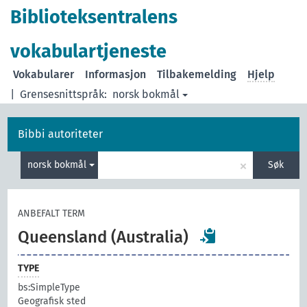
Biblioteksentralens
vokabulartjeneste
Vokabularer
Informasjon
Tilbakemelding
Hjelp
|
Grensesnittspråk:
norsk bokmål
Bibbi autoriteter
×
norsk bokmål
Søk
ANBEFALT TERM
Queensland (Australia)
TYPE
bs:SimpleType
Geografisk sted