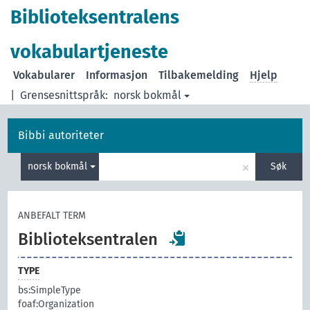
Biblioteksentralens
vokabulartjeneste
Vokabularer
Informasjon
Tilbakemelding
Hjelp
|
Grensesnittspråk:
norsk bokmål
Bibbi autoriteter
×
norsk bokmål
Søk
ANBEFALT TERM
Biblioteksentralen
TYPE
bs:SimpleType
foaf:Organization