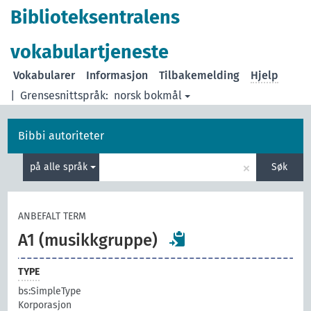
Biblioteksentralens
vokabulartjeneste
Vokabularer
Informasjon
Tilbakemelding
Hjelp
|
Grensesnittspråk:
norsk bokmål
Bibbi autoriteter
×
på alle språk
Søk
ANBEFALT TERM
A1 (musikkgruppe)
TYPE
bs:SimpleType
Korporasjon