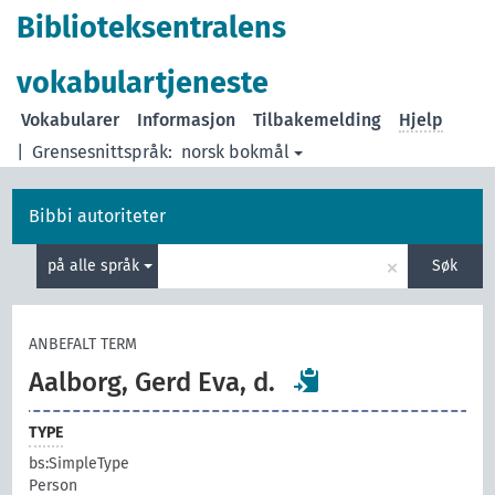
Biblioteksentralens
vokabulartjeneste
Vokabularer
Informasjon
Tilbakemelding
Hjelp
|
Grensesnittspråk:
norsk bokmål
Bibbi autoriteter
×
på alle språk
Søk
ANBEFALT TERM
Aalborg, Gerd Eva, d.
TYPE
bs:SimpleType
Person