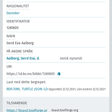
NASJONALITET
Dansker
IDENTIFIKATOR
1261805
NAVN
Gerd Eva Aalborg
PÅ ANDRE SPRÅK
Aalborg, Gerd Eva, d.
norsk nynorsk
URI
https://id.bs.no/bibbi/1261805
Last ned dette begrepet:
RDF/XML
TURTLE
JSON-LD
Opprettet 22.12.2021, sist endret 22.12.2021
TILSVARENDE
https://bsaut.toolforge.or
bsaut.toolforge.org