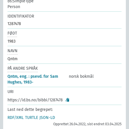
bs:SimpleType
Person
IDENTIFIKATOR
1287478
FØDT
1983
NAVN
Qntm
PÅ ANDRE SPRÅK
Qntm, eng. : psevd. for Sam
norsk bokmål
Hughes, 1983-
URI
https://id.bs.no/bibbi/1287478
Last ned dette begrepet:
RDF/XML
TURTLE
JSON-LD
Opprettet 26.04.2022, sist endret 03.04.2025