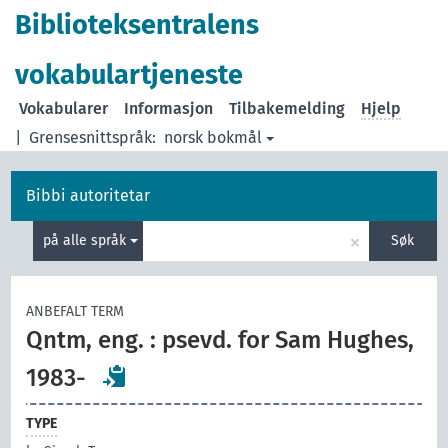
Biblioteksentralens
vokabulartjeneste
Vokabularer
Informasjon
Tilbakemelding
Hjelp
|
Grensesnittspråk:
norsk bokmål
Bibbi autoritetar
×
på alle språk
Søk
ANBEFALT TERM
Qntm, eng. : psevd. for Sam Hughes,
1983-
TYPE