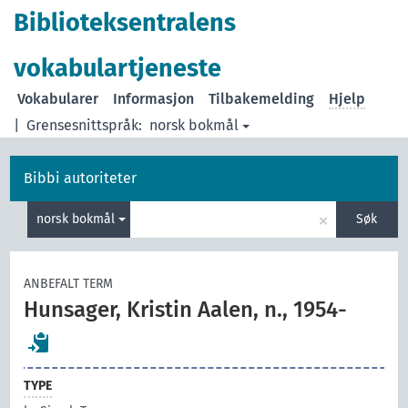
Biblioteksentralens
vokabulartjeneste
Vokabularer
Informasjon
Tilbakemelding
Hjelp
|
Grensesnittspråk:
norsk bokmål
Bibbi autoriteter
×
norsk bokmål
Søk
ANBEFALT TERM
Hunsager, Kristin Aalen, n., 1954-
TYPE