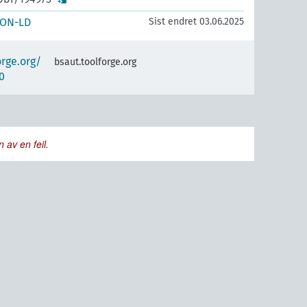
SON-LD
Sist endret 03.06.2025
orge.org/
bsaut.toolforge.org
0
 av en feil.