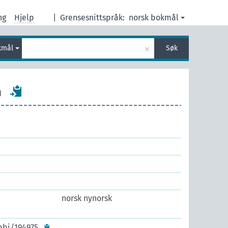
ng
Hjelp
|
Grensesnittspråk:
norsk bokmål
×
kmål
Søk
n
norsk nynorsk
bbi/194975