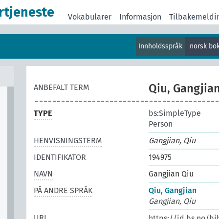
rtjeneste
Vokabularer
Informasjon
Tilbakemeldi
Innholdsspråk
norsk bo
Qiu, Gangjia
ANBEFALT TERM
TYPE
bs:SimpleType
Person
HENVISNINGSTERM
Gangjian, Qiu
IDENTIFIKATOR
194975
NAVN
Gangjian Qiu
PÅ ANDRE SPRÅK
Qiu, Gangjian
Gangjian, Qiu
URI
https://id.bs.no/bi