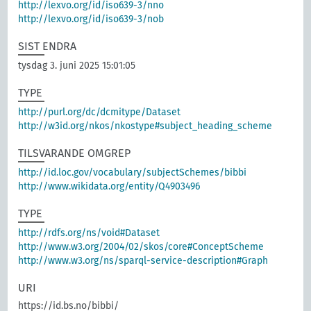
http://lexvo.org/id/iso639-3/nno
http://lexvo.org/id/iso639-3/nob
SIST ENDRA
tysdag 3. juni 2025 15:01:05
TYPE
http://purl.org/dc/dcmitype/Dataset
http://w3id.org/nkos/nkostype#subject_heading_scheme
TILSVARANDE OMGREP
http://id.loc.gov/vocabulary/subjectSchemes/bibbi
http://www.wikidata.org/entity/Q4903496
TYPE
http://rdfs.org/ns/void#Dataset
http://www.w3.org/2004/02/skos/core#ConceptScheme
http://www.w3.org/ns/sparql-service-description#Graph
URI
https://id.bs.no/bibbi/