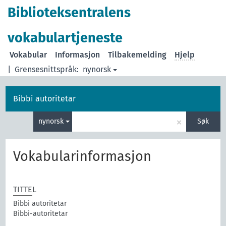
Biblioteksentralens
vokabulartjeneste
Vokabular
Informasjon
Tilbakemelding
Hjelp
|
Grensesnittspråk:
nynorsk
Bibbi autoritetar
×
nynorsk
Søk
Vokabularinformasjon
TITTEL
Bibbi autoritetar
Bibbi-autoritetar