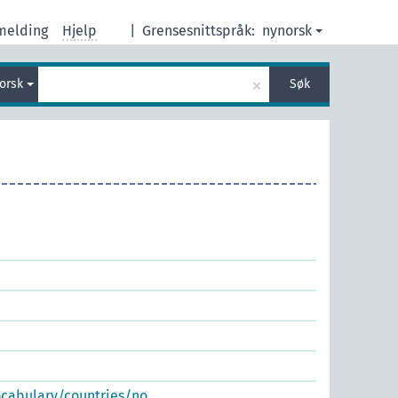
melding
Hjelp
|
Grensesnittspråk:
nynorsk
×
orsk
Søk
ocabulary/countries/no