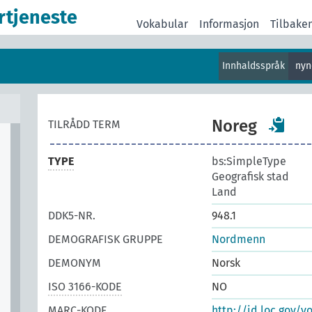
rtjeneste
Vokabular
Informasjon
Tilbake
Innhaldsspråk
nyn
Noreg
TILRÅDD TERM
TYPE
bs:SimpleType
Geografisk stad
Land
DDK5-NR.
948.1
DEMOGRAFISK GRUPPE
Nordmenn
DEMONYM
Norsk
ISO 3166-KODE
NO
MARC-KODE
http://id.loc.gov/v