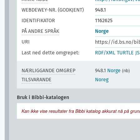
WEBDEWEY-NR. (GODKJENT)
948.1
IDENTIFIKATOR
1162625
PÅ ANDRE SPRÅK
Norge
URI
https://id.bs.no/b
Last ned dette omgrepet:
RDF/XML
TURTLE
J
(nb)
NÆRLIGGANDE OMGREP
948.1
Norge
TILSVARANDE
Noreg
Bruk i Bibbi-katalogen
Kan ikke vise resultater fra Bibbi katalog akkurat nå på grunn