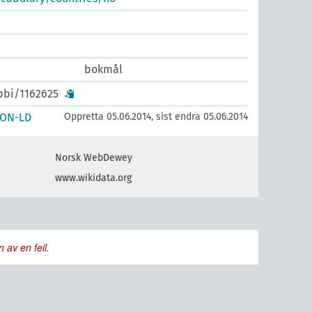
bokmål
ibbi/1162625
SON-LD
Oppretta 05.06.2014, sist endra 05.06.2014
Norsk WebDewey
www.wikidata.org
 av en feil.