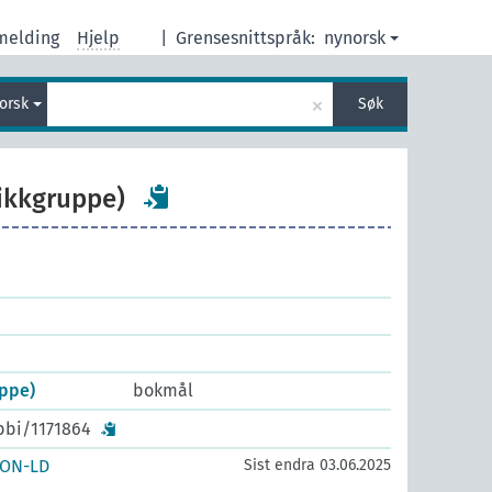
melding
Hjelp
|
Grensesnittspråk:
nynorsk
×
orsk
Søk
ikkgruppe)
ppe)
bokmål
bbi/1171864
SON-LD
Sist endra 03.06.2025