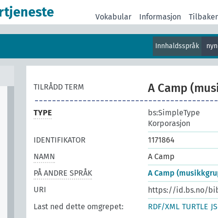
rtjeneste
Vokabular
Informasjon
Tilbake
Innhaldsspråk
nyn
A Camp (mus
TILRÅDD TERM
TYPE
bs:SimpleType
Korporasjon
IDENTIFIKATOR
1171864
NAMN
A Camp
PÅ ANDRE SPRÅK
A Camp (musikkgru
URI
https://id.bs.no/bi
Last ned dette omgrepet:
RDF/XML
TURTLE
J