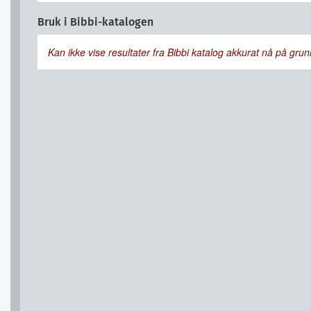
Bruk i Bibbi-katalogen
Kan ikke vise resultater fra Bibbi katalog akkurat nå på grunn