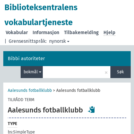
Biblioteksentralens
vokabulartjeneste
Vokabular
Informasjon
Tilbakemelding
Hjelp
|
Grensesnittspråk:
nynorsk
Bibbi autoriteter
×
bokmål
Søk
Aalesunds fotballklubb
>
Aalesunds fotballklubb
TILRÅDD TERM
Aalesunds fotballklubb
TYPE
bs:SimpleType