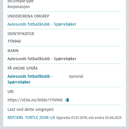
bs:SimpleType
Korporasjon
UNDERORDNA OMGREP
Aalesunds fotballklubb - Spørrebøker
IDENTIFIKATOR
1174940
NAMN
Aalesunds fotballklubb - Spørrebøker
PÅ ANDRE SPRÅK
Aalesunds fotballklubb -
nynorsk
Spørrebøker
URI
https://id.bs.no/bibbi/1174940
Last ned dette omgrepet:
RDF/XML
TURTLE
JSON-LD
Oppretta 01.01.2019, sist endra 03.06.2025