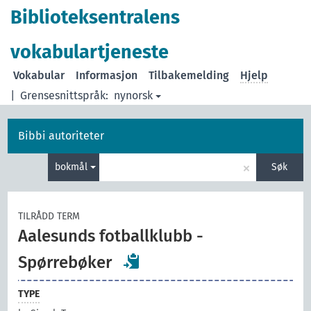
Biblioteksentralens
vokabulartjeneste
Vokabular
Informasjon
Tilbakemelding
Hjelp
|
Grensesnittspråk:
nynorsk
Bibbi autoriteter
×
bokmål
Søk
TILRÅDD TERM
Aalesunds fotballklubb -
Spørrebøker
TYPE