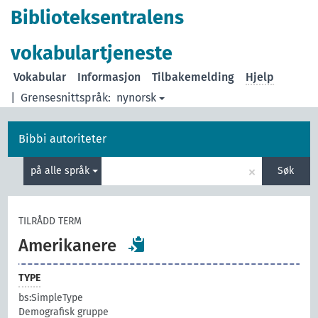
Biblioteksentralens
vokabulartjeneste
Vokabular
Informasjon
Tilbakemelding
Hjelp
|
Grensesnittspråk:
nynorsk
Bibbi autoriteter
×
på alle språk
Søk
TILRÅDD TERM
Amerikanere
TYPE
bs:SimpleType
Demografisk gruppe