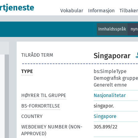
rtjeneste
Vokabular
Informasjon
Tilbake
Innhaldsspråk
nyn
Singaporar
TILRÅDD TERM
TYPE
bs:SimpleType
Demografisk grupp
Generelt emne
HØYRER TIL GRUPPE
Nasjonalitetar
BS-FORKORTELSE
singapor.
COUNTRY
Singapore
WEBDEWEY NUMBER (NON-
305.899/22
APPROVED)