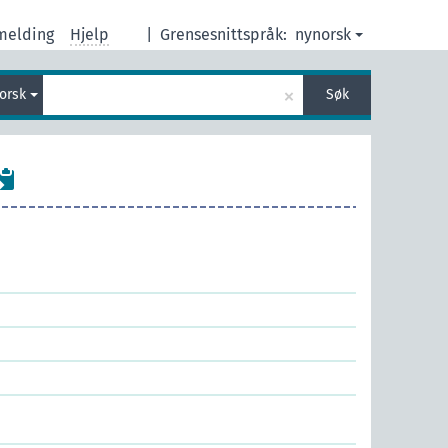
melding
Hjelp
|
Grensesnittspråk:
nynorsk
×
orsk
Søk
e