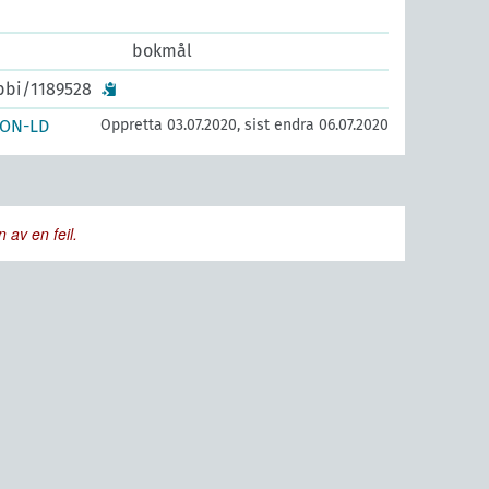
bokmål
ibbi/1189528
SON-LD
Oppretta 03.07.2020, sist endra 06.07.2020
 av en feil.