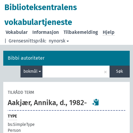
Biblioteksentralens
vokabulartjeneste
Vokabular
Informasjon
Tilbakemelding
Hjelp
|
Grensesnittspråk:
nynorsk
Bibbi autoriteter
×
bokmål
Søk
TILRÅDD TERM
Aakjær, Annika, d., 1982-
TYPE
bs:SimpleType
Person