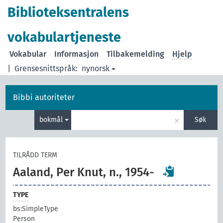
Biblioteksentralens
vokabulartjeneste
Vokabular
Informasjon
Tilbakemelding
Hjelp
|
Grensesnittspråk:
nynorsk
Bibbi autoriteter
×
bokmål
Søk
TILRÅDD TERM
Aaland, Per Knut, n., 1954-
TYPE
bs:SimpleType
Person