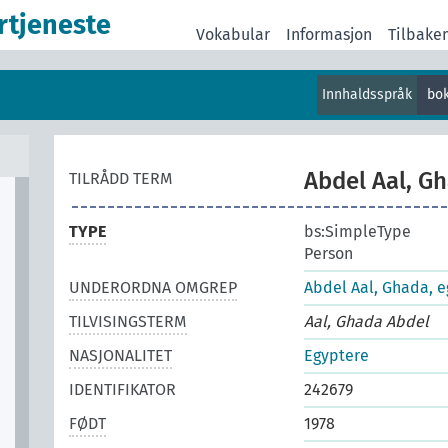
rtjeneste
Vokabular
Informasjon
Tilbake
Innhaldsspråk
bo
Abdel Aal, Gh
TILRÅDD TERM
TYPE
bs:SimpleType
Person
UNDERORDNA OMGREP
Abdel Aal, Ghada, eg
TILVISINGSTERM
Aal, Ghada Abdel
NASJONALITET
Egyptere
IDENTIFIKATOR
242679
FØDT
1978