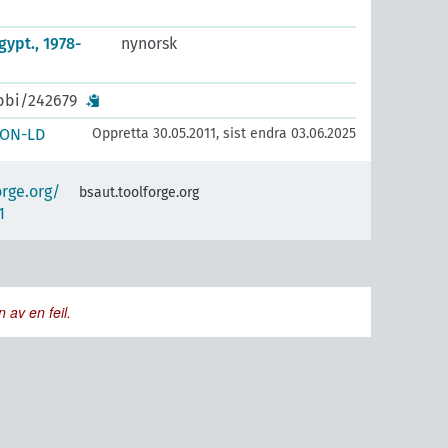
gypt., 1978-
nynorsk
ibbi/242679
SON-LD
Oppretta 30.05.2011, sist endra 03.06.2025
orge.org/
bsaut.toolforge.org
1
 av en feil.