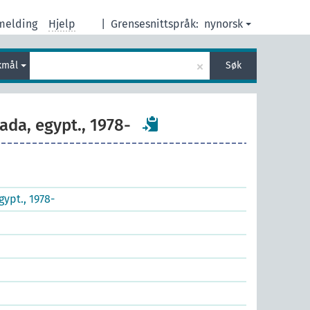
melding
Hjelp
|
Grensesnittspråk:
nynorsk
×
kmål
Søk
ada, egypt., 1978-
ypt., 1978-