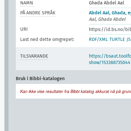
NAMN
Ghada Abdel Aal
PÅ ANDRE SPRÅK
Abdel Aal, Ghada, e
Aal, Ghada Abdel
URI
https://id.bs.no/b
Last ned dette omgrepet:
RDF/XML
TURTLE
J
TILSVARANDE
https://bsaut.toolf
show/153388735044
Bruk i Bibbi-katalogen
Kan ikke vise resultater fra Bibbi katalog akkurat nå på grunn