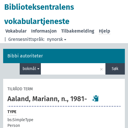
Biblioteksentralens
vokabulartjeneste
Vokabular
Informasjon
Tilbakemelding
Hjelp
|
Grensesnittspråk:
nynorsk
Bibbi autoriteter
×
bokmål
Søk
TILRÅDD TERM
Aaland, Mariann, n., 1981-
TYPE
bs:SimpleType
Person