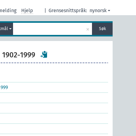
melding
Hjelp
|
Grensesnittspråk:
nynorsk
×
kmål
Søk
., 1902-1999
1999