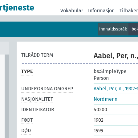
rtjeneste
Vokabular
Informasjon
Tilbake
Innhaldsspråk
bo
Aabel, Per, n
TILRÅDD TERM
TYPE
bs:SimpleType
Person
UNDERORDNA OMGREP
Aabel, Per, n., 1902-
NASJONALITET
Nordmenn
IDENTIFIKATOR
40200
FØDT
1902
DØD
1999