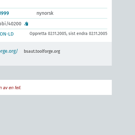
-1999
nynorsk
ibbi/40200
SON-LD
Oppretta 02.11.2005, sist endra 02.11.2005
orge.org/
bsaut.toolforge.org
 av en feil.