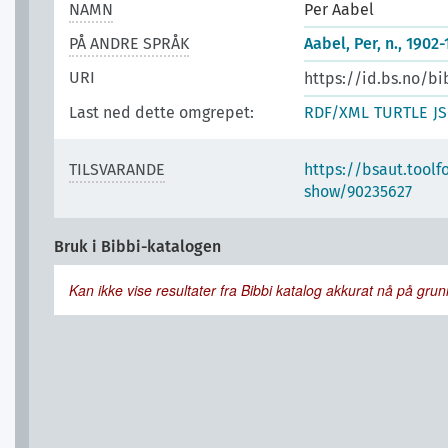
NAMN
Per Aabel
PÅ ANDRE SPRÅK
Aabel, Per, n., 1902
URI
https://id.bs.no/b
Last ned dette omgrepet:
RDF/XML
TURTLE
J
TILSVARANDE
https://bsaut.toolf
show/90235627
Bruk i Bibbi-katalogen
Kan ikke vise resultater fra Bibbi katalog akkurat nå på grunn