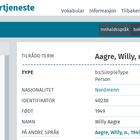
rtjeneste
Vokabular
Informasjon
Tilbake
Innhaldsspråk
bo
Aagre, Willy, 
TILRÅDD TERM
TYPE
bs:SimpleType
Person
NASJONALITET
Nordmenn
IDENTIFIKATOR
40230
FØDT
1949
NAMN
Willy Aagre
PÅ ANDRE SPRÅK
Aagre, Willy, n., 194