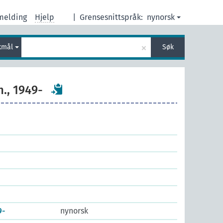
melding
Hjelp
|
Grensesnittspråk:
nynorsk
×
kmål
Søk
n., 1949-
9-
nynorsk