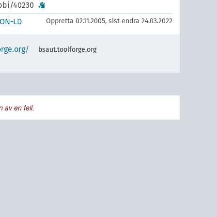
ibbi/40230
SON-LD
Oppretta 02.11.2005, sist endra 24.03.2022
orge.org/
bsaut.toolforge.org
 av en feil.