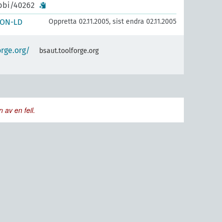
ibbi/40262
SON-LD
Oppretta 02.11.2005, sist endra 02.11.2005
orge.org/
bsaut.toolforge.org
 av en feil.