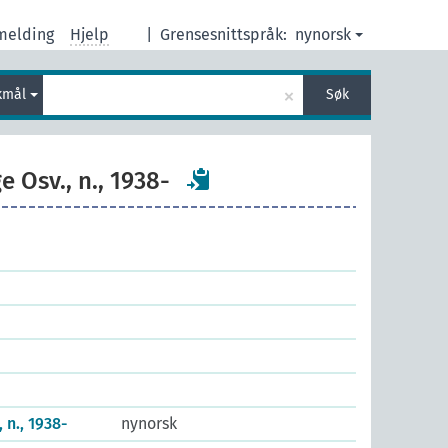
melding
Hjelp
|
Grensesnittspråk:
nynorsk
×
kmål
Søk
e Osv., n., 1938-
 n., 1938-
nynorsk