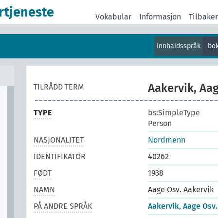
rtjeneste
Vokabular
Informasjon
Tilbake
Innhaldsspråk
bo
Aakervik, Aag
TILRÅDD TERM
TYPE
bs:SimpleType
Person
NASJONALITET
Nordmenn
IDENTIFIKATOR
40262
FØDT
1938
NAMN
Aage Osv. Aakervik
PÅ ANDRE SPRÅK
Aakervik, Aage Osv.,