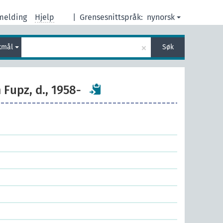
melding
Hjelp
|
Grensesnittspråk:
nynorsk
×
kmål
Søk
Fupz, d., 1958-