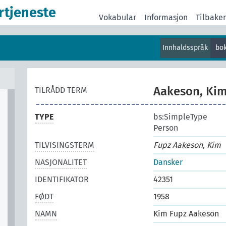
rtjeneste
Vokabular
Informasjon
Tilbake
Innhaldsspråk
bo
Aakeson, Kim 
TILRÅDD TERM
TYPE
bs:SimpleType
Person
TILVISINGSTERM
Fupz Aakeson, Kim
NASJONALITET
Dansker
IDENTIFIKATOR
42351
FØDT
1958
NAMN
Kim Fupz Aakeson