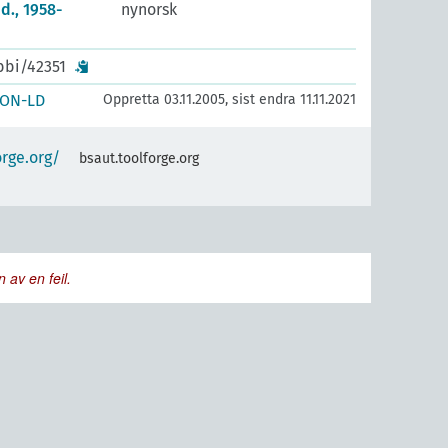
d., 1958-
nynorsk
bbi/42351
SON-LD
Oppretta 03.11.2005, sist endra 11.11.2021
orge.org/
bsaut.toolforge.org
 av en feil.