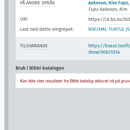
PÅ ANDRE SPRÅK
Aakeson, Kim Fupz, 
Fupz Aakeson, Kim
URI
https://id.bs.no/bi
Last ned dette omgrepet:
RDF/XML
TURTLE
J
TILSVARANDE
https://bsaut.toolf
show/90631034
Bruk i Bibbi-katalogen
Kan ikke vise resultater fra Bibbi katalog akkurat nå på grunn