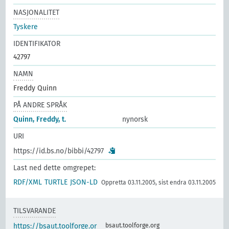
NASJONALITET
Tyskere
IDENTIFIKATOR
42797
NAMN
Freddy Quinn
PÅ ANDRE SPRÅK
Quinn, Freddy, t.
nynorsk
URI
https://id.bs.no/bibbi/42797
Last ned dette omgrepet:
RDF/XML
TURTLE
JSON-LD
Oppretta 03.11.2005, sist endra 03.11.2005
TILSVARANDE
https://bsaut.toolforge.or
bsaut.toolforge.org