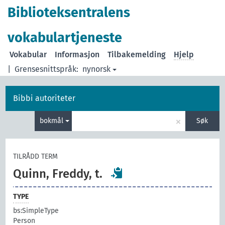
Biblioteksentralens
vokabulartjeneste
Vokabular
Informasjon
Tilbakemelding
Hjelp
|
Grensesnittspråk:
nynorsk
Bibbi autoriteter
×
bokmål
Søk
TILRÅDD TERM
Quinn, Freddy, t.
TYPE
bs:SimpleType
Person