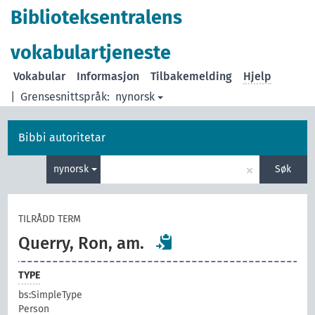
Biblioteksentralens
vokabulartjeneste
Vokabular
Informasjon
Tilbakemelding
Hjelp
|
Grensesnittspråk:
nynorsk
Bibbi autoritetar
×
nynorsk
Søk
TILRÅDD TERM
Querry, Ron, am.
TYPE
bs:SimpleType
Person