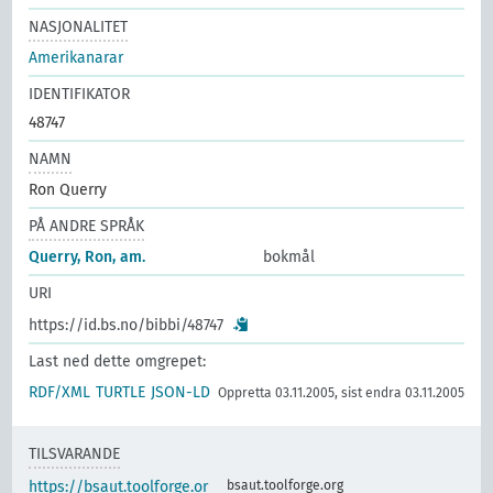
NASJONALITET
Amerikanarar
IDENTIFIKATOR
48747
NAMN
Ron Querry
PÅ ANDRE SPRÅK
Querry, Ron, am.
bokmål
URI
https://id.bs.no/bibbi/48747
Last ned dette omgrepet:
RDF/XML
TURTLE
JSON-LD
Oppretta 03.11.2005, sist endra 03.11.2005
TILSVARANDE
https://bsaut.toolforge.or
bsaut.toolforge.org