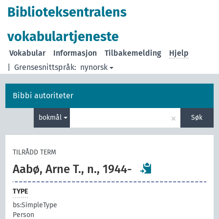
Biblioteksentralens
vokabulartjeneste
Vokabular
Informasjon
Tilbakemelding
Hjelp
|
Grensesnittspråk:
nynorsk
Bibbi autoriteter
×
bokmål
Søk
TILRÅDD TERM
Aabø, Arne T., n., 1944-
TYPE
bs:SimpleType
Person