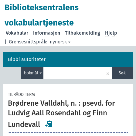
Biblioteksentralens
vokabulartjeneste
Vokabular
Informasjon
Tilbakemelding
Hjelp
|
Grensesnittspråk:
nynorsk
Bibbi autoriteter
×
bokmål
Søk
TILRÅDD TERM
Brødrene Valldahl, n. : psevd. for
Ludvig Aall Rosendahl og Finn
Lundevall