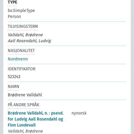
TYPE
bs:SimpleType
Person
TILVISINGSTERM
Valldahl, Brødrene
Aall Rosendahl, Ludvig
NASJONALITET
Nordmenn
IDENTIFIKATOR
523243
NAMN
Brødrene Valldahl
PÅ ANDRE SPRÅK
Brødrene Valldahl, n. : psevd.
nynorsk
for Ludvig Aall Rosendahl og
Finn Lundevall
Valldahl, Brødrene