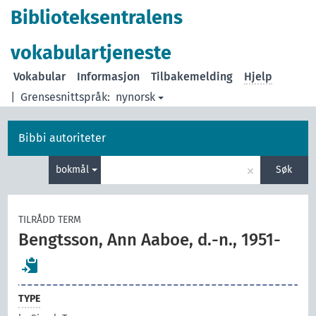
Biblioteksentralens
vokabulartjeneste
Vokabular
Informasjon
Tilbakemelding
Hjelp
|
Grensesnittspråk:
nynorsk
Bibbi autoriteter
×
bokmål
Søk
TILRÅDD TERM
Bengtsson, Ann Aaboe, d.-n., 1951-
TYPE