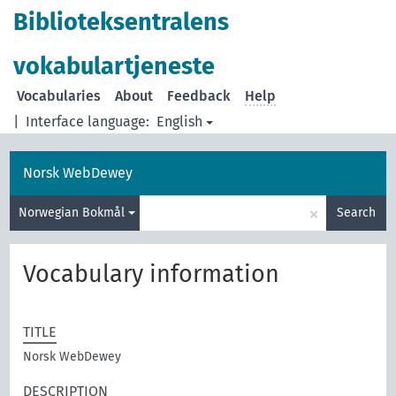
Biblioteksentralens
vokabulartjeneste
Vocabularies
About
Feedback
Help
|
Interface language:
English
Norsk WebDewey
×
Norwegian Bokmål
Search
Vocabulary information
TITLE
Norsk WebDewey
DESCRIPTION