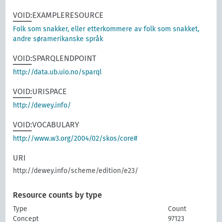
VOID:EXAMPLERESOURCE
Folk som snakker, eller etterkommere av folk som snakket,
andre søramerikanske språk
VOID:SPARQLENDPOINT
http://data.ub.uio.no/sparql
VOID:URISPACE
http://dewey.info/
VOID:VOCABULARY
http://www.w3.org/2004/02/skos/core#
URI
http://dewey.info/scheme/edition/e23/
Resource counts by type
Type
Count
Concept
97123