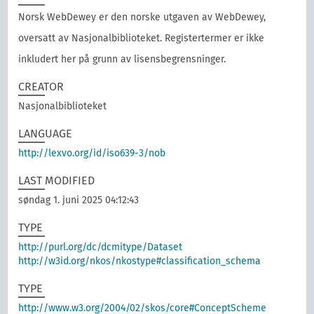
Norsk WebDewey er den norske utgaven av WebDewey,
oversatt av Nasjonalbiblioteket. Registertermer er ikke
inkludert her på grunn av lisensbegrensninger.
CREATOR
Nasjonalbiblioteket
LANGUAGE
http://lexvo.org/id/iso639-3/nob
LAST MODIFIED
søndag 1. juni 2025 04:12:43
TYPE
http://purl.org/dc/dcmitype/Dataset
http://w3id.org/nkos/nkostype#classification_schema
TYPE
http://www.w3.org/2004/02/skos/core#ConceptScheme