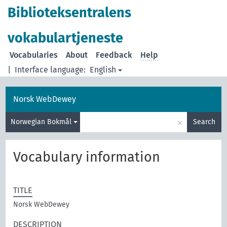
Biblioteksentralens
vokabulartjeneste
Vocabularies
About
Feedback
Help
|
Interface language:
English
Norsk WebDewey
×
Norwegian Bokmål
Search
Vocabulary information
TITLE
Norsk WebDewey
DESCRIPTION