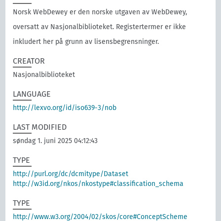
Norsk WebDewey er den norske utgaven av WebDewey,
oversatt av Nasjonalbiblioteket. Registertermer er ikke
inkludert her på grunn av lisensbegrensninger.
CREATOR
Nasjonalbiblioteket
LANGUAGE
http://lexvo.org/id/iso639-3/nob
LAST MODIFIED
søndag 1. juni 2025 04:12:43
TYPE
http://purl.org/dc/dcmitype/Dataset
http://w3id.org/nkos/nkostype#classification_schema
TYPE
http://www.w3.org/2004/02/skos/core#ConceptScheme