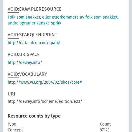
VOID:EXAMPLERESOURCE
Folk som snakker, eller etterkommere av folk som snakket,
andre søramerikanske språk
VOID:SPARQLENDPOINT
http://data.ub.uio.no/sparql
VOID:URISPACE
http://dewey.info/
VOID:VOCABULARY
http://www.w3.org/2004/02/skos/core#
URI
http://dewey.info/scheme/edition/e23/
Resource counts by type
Type
Count
Concept
97123