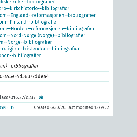
iske kirke--bibliografier
re--kirkehistorie--bibliografier
om--England--reformasjonen--bibliografier
om--Finland--bibliografier
dom--Norden--reformasjonen--bibliografier
om--Nord-Norge (Norge)--bibliografier
m--Norge--bibliografier
-religion--kristendom--bibliografier
nen--bibliografier
om)--bibliografier
0-a95e-4d58877ddea4
lass/016.27/e23/
SON-LD
Created 6/30/20, last modified 12/9/22