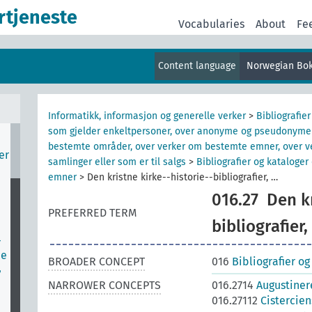
rtjeneste
v
Vocabularies
About
Fe
r
Content language
Norwegian Bo
er
og
Informatikk, informasjon og generelle verker
>
Bibliografier
som gjelder enkeltpersoner, over anonyme og pseudonyme ve
bestemte områder, over verker om bestemte emner, over v
er
samlinger eller som er til salgs
>
Bibliografier og kataloge
emner
>
Den kristne kirke--historie--bibliografier, …
016.27
Den kr
PREFERRED TERM
bibliografier,
r
me
BROADER CONCEPT
016
Bibliografier o
,
NARROWER CONCEPTS
016.2714
Augustinere
016.27112
Cistercien