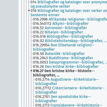
014
Bibliografier og kataloger over anonym
og pseudonyme verker
016
Bibliografier og kataloger over verker o
bestemte emner
016.2996
Afrikanske religioner--bibliografi
016.540112
Alkymi--bibliografier
016.52
Astronomi--bibliografier
016.22
Bibelen--bibliografier
016.016
Bibliografier--bibliografier
016.02
Bibliotekvitenskap--bibliografier, …
016.29954
Bon (tibetansk religion)--
bibliografier
016.58
Botanikk--bibliografier
016.2943
Buddhisme--bibliografier
016.0053
Dataprogrammer--bibliografier, 
016.26
Den kristne kirke--bibliografier
016.27
Den kristne kirke--historie--
bibliografier, …
016.2714
Augustinere--kirkehistorie--
bibliografier
016.27112
Cisterciensere‎--kirkehistorie--
bibliografier
016.2701
Den apostoliske kirke--
bibliografier
016.2713
Fransiskanere--kirkehistorie--