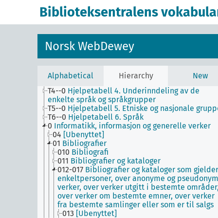
historiske perioder, biografier
Biblioteksentralens vokabula
T3--0
Hjelpetabell 3. Underinndeling av kunst, a
de enkelte språks litteraturer, av bestemte
litterære former
T3A--0
Hjelpetabell 3A. Underinndeling av verke
Norsk WebDewey
av eller om de enkelte forfattere
T3B--0
Hjelpetabell 3B. Underinndeling av verk
av eller om mer enn én forfatter
T3C--0
Hjelpetabell 3C. Tilleggsnumre for kunst 
Alphabetical
Hierarchy
New
litteratur
T4--0
Hjelpetabell 4. Underinndeling av de
enkelte språk og språkgrupper
T5--0
Hjelpetabell 5. Etniske og nasjonale grupp
T6--0
Hjelpetabell 6. Språk
0
Informatikk, informasjon og generelle verker
04
[Ubenyttet]
01
Bibliografier
010
Bibliografi
011
Bibliografier og kataloger
012-017
Bibliografier og kataloger som gjelde
enkeltpersoner, over anonyme og pseudony
verker, over verker utgitt i bestemte områder
over verker om bestemte emner, over verker
fra bestemte samlinger eller som er til salgs
013
[Ubenyttet]