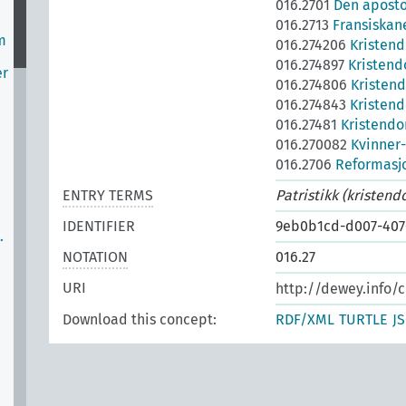
016.2701
Den apostol
e
016.2713
Fransiskane
m
016.274206
Kristend
016.274897
Kristend
er
016.274806
Kristen
016.274843
Kristend
016.27481
Kristendo
016.270082
Kvinner-
016.2706
Reformasjo
ENTRY TERMS
Patristikk (kristend
IDENTIFIER
9eb0b1cd-d007-407
…
NOTATION
016.27
URI
http://dewey.info/c
Download this concept:
RDF/XML
TURTLE
J