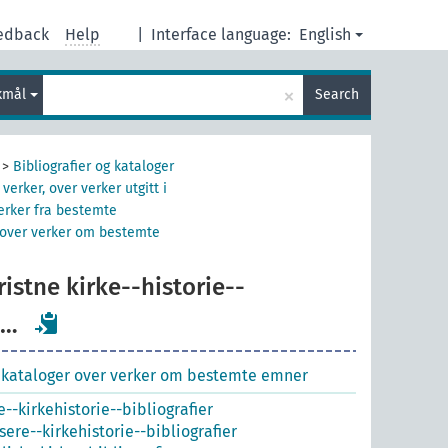
edback
Help
|
Interface language:
English
×
kmål
Search
>
Bibliografier og kataloger
rker, over verker utgitt i
erker fra bestemte
r over verker om bestemte
istne kirke--historie--
 …
g kataloger over verker om bestemte emner
--kirkehistorie--bibliografier
sere‎--kirkehistorie--bibliografier