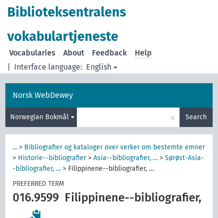
Biblioteksentralens
vokabulartjeneste
Vocabularies
About
Feedback
Help
|
Interface language:
English
Norsk WebDewey
×
Norwegian Bokmål
Search
...
>
Bibliografier og kataloger over verker om bestemte emner
>
Historie--bibliografier
>
Asia--bibliografier, …
>
Sørøst-Asia-
-bibliografier, …
>
Filippinene--bibliografier, …
PREFERRED TERM
016.9599
Filippinene--bibliografier,
…