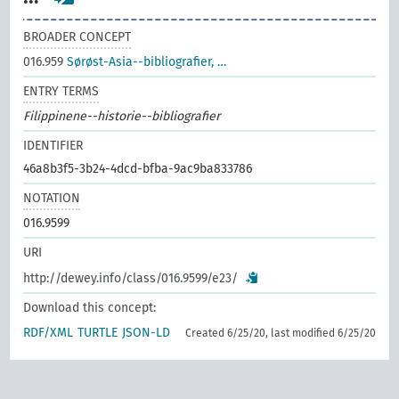
BROADER CONCEPT
016.959
Sørøst-Asia--bibliografier, …
ENTRY TERMS
Filippinene--historie--bibliografier
IDENTIFIER
46a8b3f5-3b24-4dcd-bfba-9ac9ba833786
NOTATION
016.9599
URI
http://dewey.info/class/016.9599/e23/
Download this concept:
RDF/XML
TURTLE
JSON-LD
Created 6/25/20, last modified 6/25/20