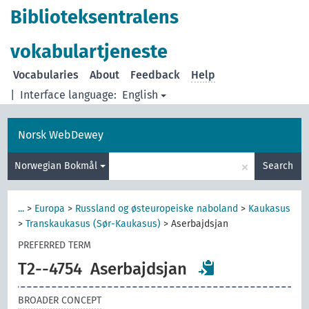
Biblioteksentralens
vokabulartjeneste
Vocabularies
About
Feedback
Help
|
Interface language:
English
Norsk WebDewey
×
Norwegian Bokmål
Search
...
>
Europa
>
Russland og østeuropeiske naboland
>
Kaukasus
>
Transkaukasus (Sør-Kaukasus)
>
Aserbajdsjan
PREFERRED TERM
T2--4754
Aserbajdsjan
BROADER CONCEPT