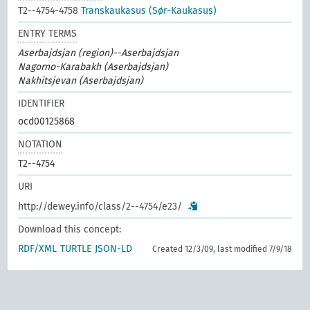
T2--4754-4758
Transkaukasus (Sør-Kaukasus)
ENTRY TERMS
Aserbajdsjan (region)--Aserbajdsjan
Nagorno-Karabakh (Aserbajdsjan)
Nakhitsjevan (Aserbajdsjan)
IDENTIFIER
ocd00125868
NOTATION
T2--4754
URI
http://dewey.info/class/2--4754/e23/
Download this concept:
RDF/XML
TURTLE
JSON-LD
Created 12/3/09, last modified 7/9/18