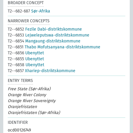
BROADER CONCEPT
T2--682-687
Sør-Afrika
NARROWER CONCEPTS
T2--6852
Fezile Dabi-distriktskommune
T2--6853
Lejweleputswa-distriktskommune
T2--6854
Mangaung-distriktskommune
T2--6851
Thabo Mofutsanyana-distriktskommune
T2--6856
Ubenyttet
T2--6855
Ubenyttet
T2--6858
Ubenyttet
T2--6857
Xhariep-distriktskommune
ENTRY TERMS
Free State (Sør-Afrika)
Orange River Colony
Orange River Sovereignty
Oranjefristaten
Oranjefristaten (Sør-Afrika)
IDENTIFIER
ocd00126749