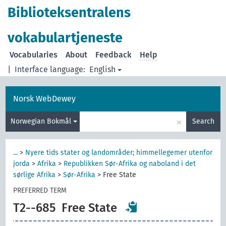
Biblioteksentralens
vokabulartjeneste
Vocabularies
About
Feedback
Help
|
Interface language:
English
Norsk WebDewey
×
Norwegian Bokmål
Search
...
>
Nyere tids stater og landområder; himmellegemer utenfor
jorda
>
Afrika
>
Republikken Sør-Afrika og naboland i det
sørlige Afrika
>
Sør-Afrika
>
Free State
PREFERRED TERM
T2--685
Free State