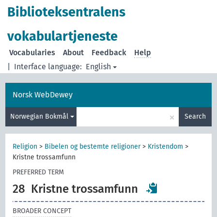
Biblioteksentralens
vokabulartjeneste
Vocabularies
About
Feedback
Help
|
Interface language:
English
Norsk WebDewey
×
Norwegian Bokmål
Search
Religion
>
Bibelen og bestemte religioner
>
Kristendom
>
Kristne trossamfunn
PREFERRED TERM
28
Kristne trossamfunn
BROADER CONCEPT