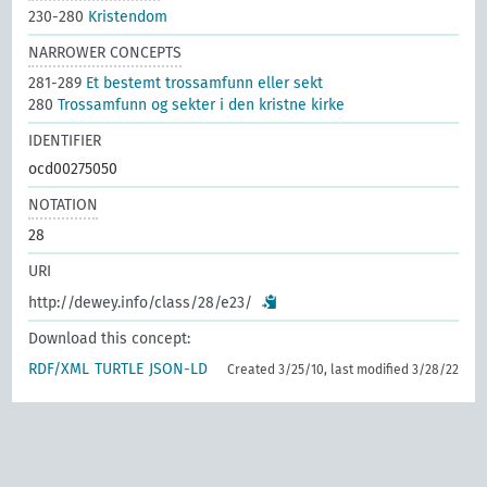
230-280
Kristendom
NARROWER CONCEPTS
281-289
Et bestemt trossamfunn eller sekt
280
Trossamfunn og sekter i den kristne kirke
IDENTIFIER
ocd00275050
NOTATION
28
URI
http://dewey.info/class/28/e23/
Download this concept:
RDF/XML
TURTLE
JSON-LD
Created 3/25/10, last modified 3/28/22