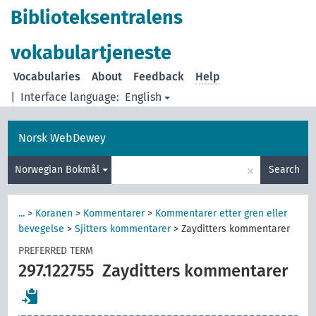
Biblioteksentralens
vokabulartjeneste
Vocabularies
About
Feedback
Help
|
Interface language:
English
Norsk WebDewey
×
Norwegian Bokmål
Search
...
>
Koranen
>
Kommentarer
>
Kommentarer etter gren eller
bevegelse
>
Sjitters kommentarer
>
Zayditters kommentarer
PREFERRED TERM
297.122755
Zayditters kommentarer