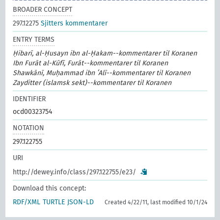
BROADER CONCEPT
297.12275
Sjitters kommentarer
ENTRY TERMS
Ḥibarī, al-Ḥusayn ibn al-Ḥakam--kommentarer til Koranen
Ibn Furāt al-Kūfī, Furāt--kommentarer til Koranen
Shawkānī, Muḥammad ibn ʻAlī--kommentarer til Koranen
Zayditter (islamsk sekt)--kommentarer til Koranen
IDENTIFIER
ocd00323754
NOTATION
297.122755
URI
http://dewey.info/class/297.122755/e23/
Download this concept:
RDF/XML
TURTLE
JSON-LD
Created 4/22/11, last modified 10/1/24