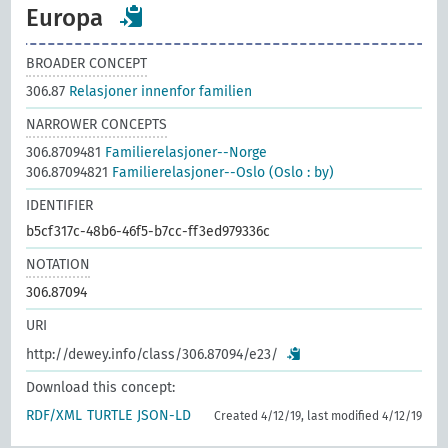
Europa
BROADER CONCEPT
306.87
Relasjoner innenfor familien
NARROWER CONCEPTS
306.8709481
Familierelasjoner--Norge
306.87094821
Familierelasjoner--Oslo (Oslo : by)
IDENTIFIER
b5cf317c-48b6-46f5-b7cc-ff3ed979336c
NOTATION
306.87094
URI
http://dewey.info/class/306.87094/e23/
Download this concept:
RDF/XML
TURTLE
JSON-LD
Created 4/12/19, last modified 4/12/19