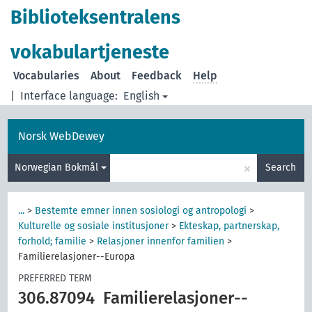
Biblioteksentralens
vokabulartjeneste
Vocabularies
About
Feedback
Help
|
Interface language:
English
Norsk WebDewey
×
Norwegian Bokmål
Search
...
>
Bestemte emner innen sosiologi og antropologi
>
Kulturelle og sosiale institusjoner
>
Ekteskap, partnerskap,
forhold; familie
>
Relasjoner innenfor familien
>
Familierelasjoner--Europa
PREFERRED TERM
306.87094
Familierelasjoner--