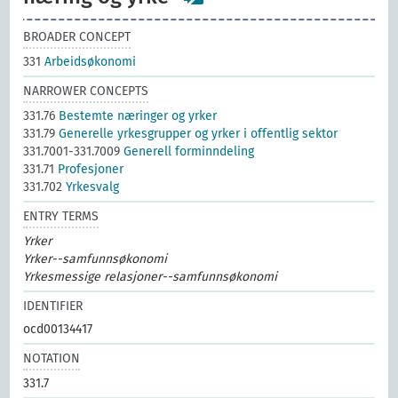
BROADER CONCEPT
331
Arbeidsøkonomi
NARROWER CONCEPTS
331.76
Bestemte næringer og yrker
331.79
Generelle yrkesgrupper og yrker i offentlig sektor
331.7001-331.7009
Generell forminndeling
331.71
Profesjoner
331.702
Yrkesvalg
ENTRY TERMS
Yrker
Yrker--samfunnsøkonomi
Yrkesmessige relasjoner--samfunnsøkonomi
IDENTIFIER
ocd00134417
NOTATION
331.7