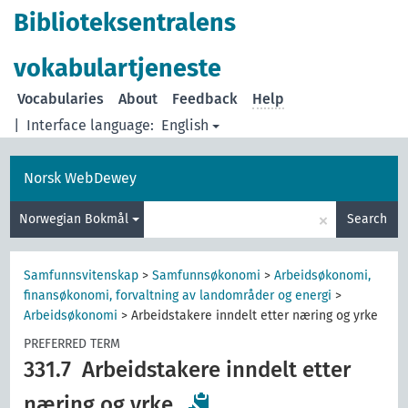
Biblioteksentralens
vokabulartjeneste
Vocabularies
About
Feedback
Help
|
Interface language:
English
Norsk WebDewey
×
Norwegian Bokmål
Search
Samfunnsvitenskap
>
Samfunnsøkonomi
>
Arbeidsøkonomi,
finansøkonomi, forvaltning av landområder og energi
>
Arbeidsøkonomi
>
Arbeidstakere inndelt etter næring og yrke
PREFERRED TERM
331.7
Arbeidstakere inndelt etter
næring og yrke