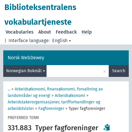
Biblioteksentralens
vokabulartjeneste
Vocabularies
About
Feedback
Help
|
Interface language:
English
Norsk WebDewey
×
Norwegian Bokmål
Search
...
>
Arbeidsøkonomi, finansøkonomi, forvaltning av
landområder og energi
>
Arbeidsøkonomi
>
Arbeidstakerorganisasjoner, tarifforhandlinger og
arbeidstvister
>
Fagforeninger
>
Typer fagforeninger
PREFERRED TERM
331.883
Typer fagforeninger