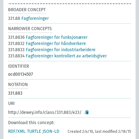
BROADER CONCEPT
331.88
Fagforeninger
NARROWER CONCEPTS
331.8836
Fagforeninger for funksjonærer
331.8832
Fagforeninger for håndverkere
331.8833
Fagforeninger for industriarbeidere
331.8834
Fagforeninger kontrollert av arbeidsgiver
IDENTIFIER
ocd00134507
NOTATION
331.883
URI
http://dewey.info/class/331.883/e23/
Download this concept:
RDF/XML
TURTLE
JSON-LD
Created 2/4/10, last modified 2/18/15