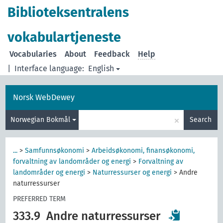
Biblioteksentralens
vokabulartjeneste
Vocabularies
About
Feedback
Help
|
Interface language:
English
Norsk WebDewey
×
Norwegian Bokmål
Search
...
>
Samfunnsøkonomi
>
Arbeidsøkonomi, finansøkonomi,
forvaltning av landområder og energi
>
Forvaltning av
landområder og energi
>
Naturressurser og energi
>
Andre
naturressurser
PREFERRED TERM
333.9
Andre naturressurser