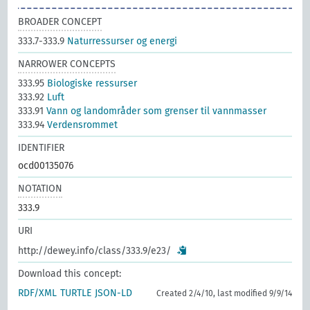
BROADER CONCEPT
333.7-333.9
Naturressurser og energi
NARROWER CONCEPTS
333.95
Biologiske ressurser
333.92
Luft
333.91
Vann og landområder som grenser til vannmasser
333.94
Verdensrommet
IDENTIFIER
ocd00135076
NOTATION
333.9
URI
http://dewey.info/class/333.9/e23/
Download this concept:
RDF/XML
TURTLE
JSON-LD
Created 2/4/10, last modified 9/9/14