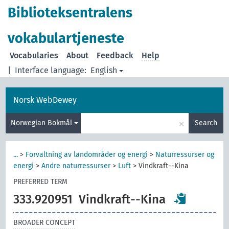
Biblioteksentralens
vokabulartjeneste
Vocabularies
About
Feedback
Help
|
Interface language:
English
Norsk WebDewey
×
Norwegian Bokmål
Search
...
>
Forvaltning av landområder og energi
>
Naturressurser og
energi
>
Andre naturressurser
>
Luft
>
Vindkraft--Kina
PREFERRED TERM
333.920951
Vindkraft--Kina
BROADER CONCEPT