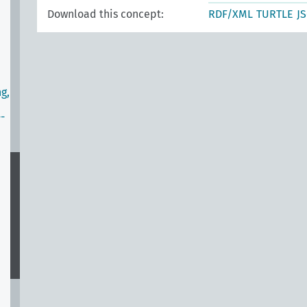
Download this concept:
RDF/XML
TURTLE
J
g,
-