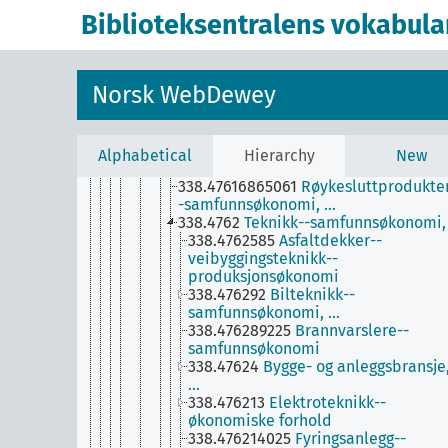
338.47637
Meieriindustri, …
Biblioteksentralens vokabula
338.476137109481
Mosjon--økonomisk
forhold--Norge
338.476153
Organiske legemidler--
samfunnsøkonomi
Norsk WebDewey
338.4761652606
Psoriasis--behandlin
-samfunnsøkonomi
338.47615788
Psykotrope stoffer--
samfunnsøkonomi
Alphabetical
Hierarchy
New
338.476591
Reklamebransje
338.47616865061
Røykesluttprodukte
-samfunnsøkonomi, …
338.4762
Teknikk--samfunnsøkonomi,
338.4762585
Asfaltdekker--
veibyggingsteknikk--
produksjonsøkonomi
338.476292
Bilteknikk--
samfunnsøkonomi, …
338.476289225
Brannvarslere--
samfunnsøkonomi
338.47624
Bygge- og anleggsbransje
…
338.476213
Elektroteknikk--
økonomiske forhold
338.476214025
Fyringsanlegg--