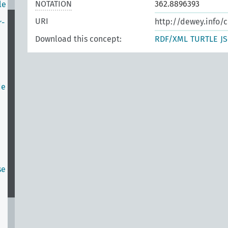
NOTATION
362.8896393
le
URI
http://dewey.info/
r-
Download this concept:
RDF/XML
TURTLE
J
de
se