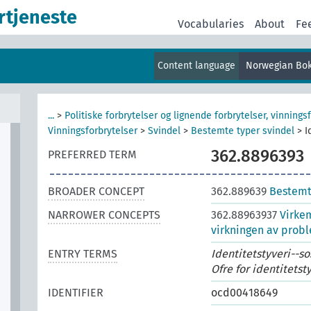
p
rtjeneste
Vocabularies
About
Fe
i
Content language
Norwegian Bo
...
>
Politiske forbrytelser og lignende forbrytelser, vinnings
er
Vinningsforbrytelser
>
Svindel
>
Bestemte typer svindel
>
I
362.8896393
PREFERRED TERM
BROADER CONCEPT
362.889639
Bestemt
NARROWER CONCEPTS
362.88963937
Virkem
virkningen av prob
ENTRY TERMS
Identitetstyveri--so
Ofre for identitetst
IDENTIFIER
ocd00418649