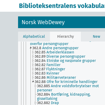
35
Offentlig administrasjon og militærvitenska
Biblioteksentralens vokabula
33
Samfunnsøkonomi
30
Samfunnsvitenskap, sosiologi og antropolog
39
Skikker, etikette og folkeminne
36
Sosiale problemer og sosiale tjenester
Norsk WebDewey
362-363
Bestemte sosiale problemer og
tjenester
363
Andre sosiale problemer og sosiale
tjenester
Alphabetical
Hierarchy
New
362
Sosiale problemer knyttet til og tjenest
overfor persongrupper
362.8
Andre persongrupper
362.85
Arbeiderklassen
362.89
Diverse persongrupper
362.84
Etniske og nasjonale grupper
362.82
Familier
362.87
Flyktninger
362.83
Kvinner
362.86
Militærveteraner
362.88
Ofre for kriminelle handlinger
362.885
Andre voldsforbrytelser mot
personer
362.884
Bortføring, kidnapping,
gisseltaking
362.882
Drap