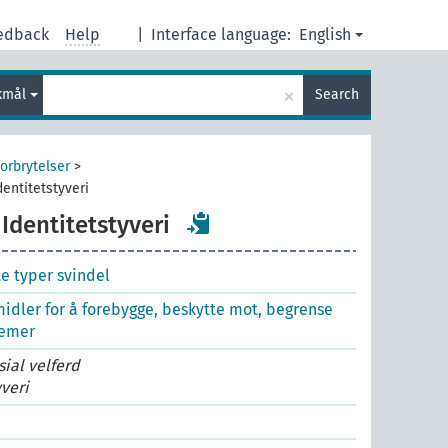
edback
Help
|
Interface language:
English
×
kmål
Search
forbrytelser
>
dentitetstyveri
Identitetstyveri
e typer svindel
idler for å forebygge, beskytte mot, begrense
lemer
sial velferd
yveri