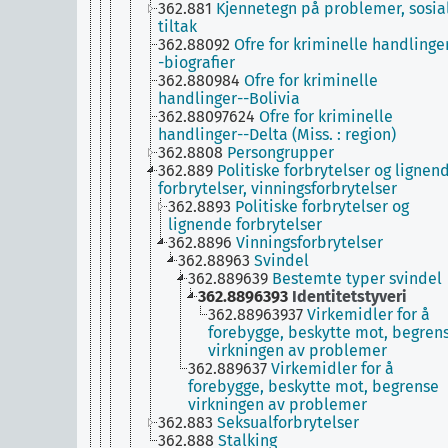
362.881
Kjennetegn på problemer, sosia
tiltak
362.88092
Ofre for kriminelle handlinge
-biografier
362.880984
Ofre for kriminelle
handlinger--Bolivia
362.88097624
Ofre for kriminelle
handlinger--Delta (Miss. : region)
362.8808
Persongrupper
362.889
Politiske forbrytelser og lignen
forbrytelser, vinningsforbrytelser
362.8893
Politiske forbrytelser og
lignende forbrytelser
362.8896
Vinningsforbrytelser
362.88963
Svindel
362.889639
Bestemte typer svindel
362.8896393
Identitetstyveri
362.88963937
Virkemidler for å
forebygge, beskytte mot, begren
virkningen av problemer
362.889637
Virkemidler for å
forebygge, beskytte mot, begrense
virkningen av problemer
362.883
Seksualforbrytelser
362.888
Stalking