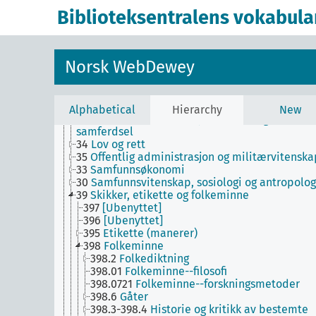
enkelte språk og språkgrupper
Biblioteksentralens vokabula
T5--0
Hjelpetabell 5. Etniske og nasjonale grupp
T6--0
Hjelpetabell 6. Språk
0
Informatikk, informasjon og generelle verker
7
Kunst og fritid
Norsk WebDewey
8
Litteratur
5
Naturvitenskap
2
Religion
3
Samfunnsvitenskap
Alphabetical
Hierarchy
New
38
Handel, kommunikasjonsmidler og
samferdsel
34
Lov og rett
35
Offentlig administrasjon og militærvitenska
33
Samfunnsøkonomi
30
Samfunnsvitenskap, sosiologi og antropolog
39
Skikker, etikette og folkeminne
397
[Ubenyttet]
396
[Ubenyttet]
395
Etikette (manerer)
398
Folkeminne
398.2
Folkediktning
398.01
Folkeminne--filosofi
398.0721
Folkeminne--forskningsmetoder
398.6
Gåter
398.3-398.4
Historie og kritikk av bestemte