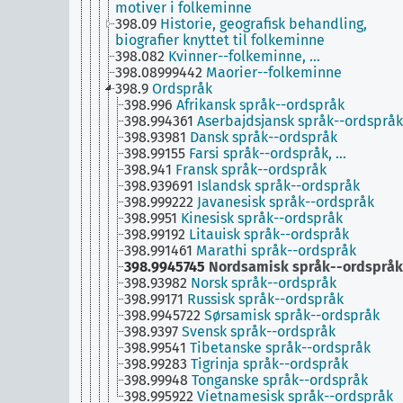
motiver i folkeminne
398.09
Historie, geografisk behandling,
biografier knyttet til folkeminne
398.082
Kvinner--folkeminne, …
398.08999442
Maorier--folkeminne
398.9
Ordspråk
398.996
Afrikansk språk--ordspråk
398.994361
Aserbajdsjansk språk--ordspråk
398.93981
Dansk språk--ordspråk
398.99155
Farsi språk--ordspråk, …
398.941
Fransk språk--ordspråk
398.939691
Islandsk språk--ordspråk
398.999222
Javanesisk språk--ordspråk
398.9951
Kinesisk språk--ordspråk
398.99192
Litauisk språk--ordspråk
398.991461
Marathi språk--ordspråk
398.9945745
Nordsamisk språk--ordspråk
398.93982
Norsk språk--ordspråk
398.99171
Russisk språk--ordspråk
398.9945722
Sørsamisk språk--ordspråk
398.9397
Svensk språk--ordspråk
398.99541
Tibetanske språk--ordspråk
398.99283
Tigrinja språk--ordspråk
398.99948
Tonganske språk--ordspråk
398.995922
Vietnamesisk språk--ordspråk