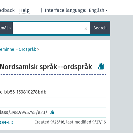
edback
Help
|
Interface language:
English
×
kmål
Search
keminne
>
Ordspråk
>
Nordsamisk språk--ordspråk
c-bb53-153810278bdb
class/398.9945745/e23/
SON-LD
Created 9/26/16, last modified 9/27/16