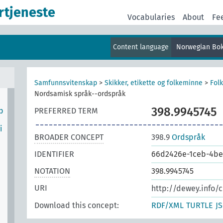
rtjeneste
er
Vocabularies
About
Fe
Content language
Norwegian Bo
Samfunnsvitenskap
>
Skikker, etikette og folkeminne
>
Fol
Nordsamisk språk--ordspråk
398.9945745
p
PREFERRED TERM
i
BROADER CONCEPT
398.9
Ordspråk
IDENTIFIER
66d2426e-1ceb-4be
NOTATION
398.9945745
URI
http://dewey.info/
Download this concept:
RDF/XML
TURTLE
J