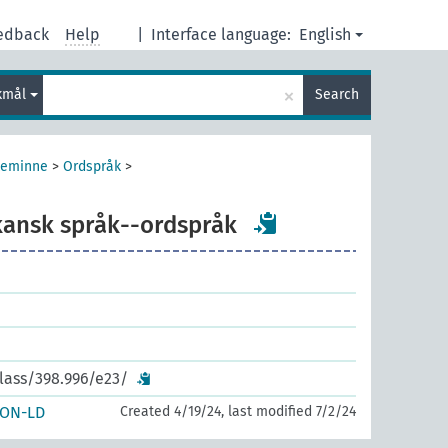
edback
Help
|
Interface language:
English
×
kmål
Search
keminne
>
Ordspråk
>
kansk språk--ordspråk
lass/398.996/e23/
SON-LD
Created 4/19/24, last modified 7/2/24