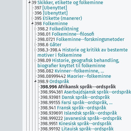
39
Skikker, etikette og folkeminne
397
[Ubenyttet]
396
[Ubenyttet]
395
Etikette (manerer)
398
Folkeminne
398.2
Folkediktning
398.01
Folkeminne--filosofi
398.0721
Folkeminne--forskningsmetoder
398.6
Gåter
398.3-398.4
Historie og kritikk av bestemte
motiver i folkeminne
398.09
Historie, geografisk behandling,
biografier knyttet til folkeminne
398.082
Kvinner--folkeminne, …
398.08999442
Maorier--folkeminne
398.9
Ordspråk
398.996
Afrikansk språk--ordspråk
398.994361
Aserbajdsjansk språk--ordspråk
398.93981
Dansk språk--ordspråk
398.99155
Farsi språk--ordspråk, …
398.941
Fransk språk--ordspråk
398.939691
Islandsk språk--ordspråk
398.999222
Javanesisk språk--ordspråk
398.9951
Kinesisk språk--ordspråk
398.99192
Litauisk språk--ordspråk