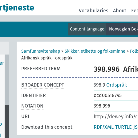
v
rtjeneste
Vocabularies
About
Fe
r
Content language
Norwegian Bo
er
og
Samfunnsvitenskap
>
Skikker, etikette og folkeminne
>
Fol
Afrikansk språk--ordspråk
er
398.996
Afri
PREFERRED TERM
BROADER CONCEPT
398.9
Ordspråk
IDENTIFIER
ocd00518795
NOTATION
398.996
URI
http://dewey.info/c
p
Download this concept:
RDF/XML
TURTLE
J
i