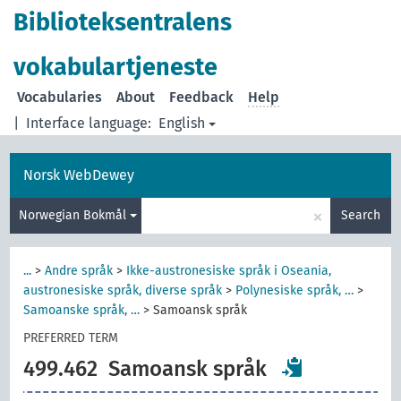
Biblioteksentralens
vokabulartjeneste
Vocabularies
About
Feedback
Help
|
Interface language:
English
Norsk WebDewey
×
Norwegian Bokmål
Search
...
>
Andre språk
>
Ikke-austronesiske språk i Oseania,
austronesiske språk, diverse språk
>
Polynesiske språk, …
>
Samoanske språk, …
>
Samoansk språk
PREFERRED TERM
499.462
Samoansk språk