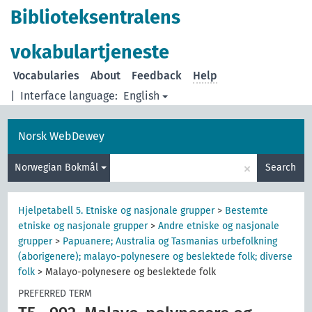
Biblioteksentralens
vokabulartjeneste
Vocabularies
About
Feedback
Help
|
Interface language:
English
Norsk WebDewey
×
Norwegian Bokmål
Search
Hjelpetabell 5. Etniske og nasjonale grupper
>
Bestemte
etniske og nasjonale grupper
>
Andre etniske og nasjonale
grupper
>
Papuanere; Australia og Tasmanias urbefolkning
(aborigenere); malayo-polynesere og beslektede folk; diverse
folk
>
Malayo-polynesere og beslektede folk
PREFERRED TERM