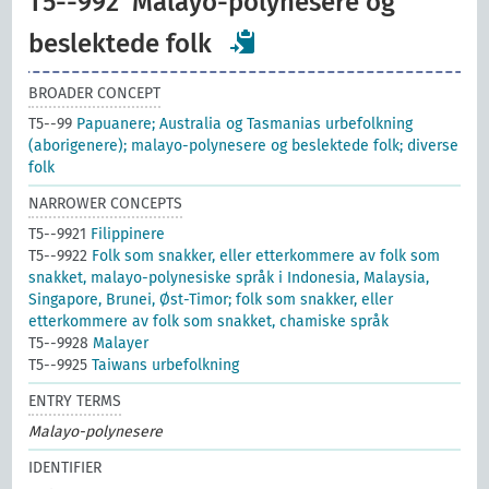
T5--992
Malayo-polynesere og
beslektede folk
BROADER CONCEPT
T5--99
Papuanere; Australia og Tasmanias urbefolkning
(aborigenere); malayo-polynesere og beslektede folk; diverse
folk
NARROWER CONCEPTS
T5--9921
Filippinere
T5--9922
Folk som snakker, eller etterkommere av folk som
snakket, malayo-polynesiske språk i Indonesia, Malaysia,
Singapore, Brunei, Øst-Timor; folk som snakker, eller
etterkommere av folk som snakket, chamiske språk
T5--9928
Malayer
T5--9925
Taiwans urbefolkning
ENTRY TERMS
Malayo-polynesere
IDENTIFIER