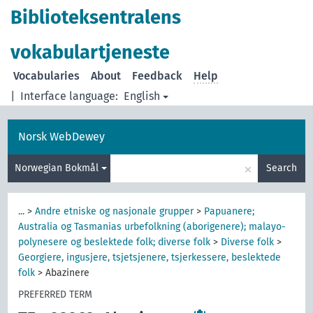
Biblioteksentralens
vokabulartjeneste
Vocabularies
About
Feedback
Help
|
Interface language:
English
Norsk WebDewey
×
Norwegian Bokmål
Search
...
>
Andre etniske og nasjonale grupper
>
Papuanere;
Australia og Tasmanias urbefolkning (aborigenere); malayo-
polynesere og beslektede folk; diverse folk
>
Diverse folk
>
Georgiere, ingusjere, tsjetsjenere, tsjerkessere, beslektede
folk
>
Abazinere
PREFERRED TERM