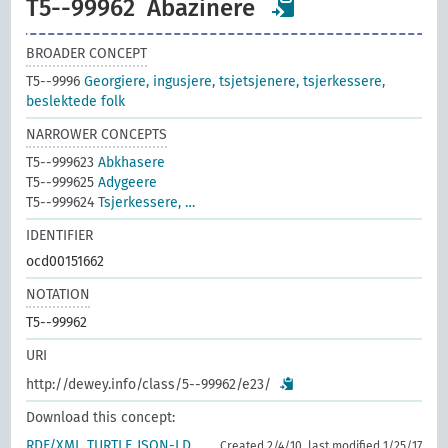
T5--99962
Abazinere
BROADER CONCEPT
T5--9996
Georgiere, ingusjere, tsjetsjenere, tsjerkessere,
beslektede folk
NARROWER CONCEPTS
T5--999623
Abkhasere
T5--999625
Adygeere
T5--999624
Tsjerkessere, …
IDENTIFIER
ocd00151662
NOTATION
T5--99962
URI
http://dewey.info/class/5--99962/e23/
Download this concept:
RDF/XML
TURTLE
JSON-LD
Created 2/4/10, last modified 1/25/17