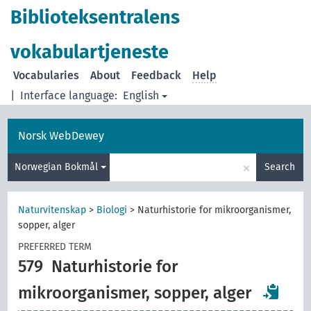
Biblioteksentralens
vokabulartjeneste
Vocabularies
About
Feedback
Help
|
Interface language:
English
Norsk WebDewey
×
Norwegian Bokmål
Search
Naturvitenskap
>
Biologi
>
Naturhistorie for mikroorganismer,
sopper, alger
PREFERRED TERM
579
Naturhistorie for
mikroorganismer, sopper, alger