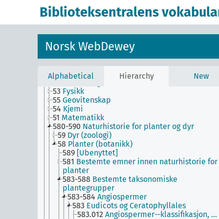
enkelte språk og språkgrupper
Biblioteksentralens vokabula
T5--0
Hjelpetabell 5. Etniske og nasjonale grupp
T6--0
Hjelpetabell 6. Språk
0
Informatikk, informasjon og generelle verker
7
Kunst og fritid
Norsk WebDewey
8
Litteratur
5
Naturvitenskap
52
Astronomi
57
Biologi
Alphabetical
Hierarchy
New
56
Fossiler og forhistorisk liv
53
Fysikk
55
Geovitenskap
54
Kjemi
51
Matematikk
580-590
Naturhistorie for planter og dyr
59
Dyr (zoologi)
58
Planter (botanikk)
589
[Ubenyttet]
581
Bestemte emner innen naturhistorie for
planter
583-588
Bestemte taksonomiske
plantegrupper
583-584
Angiospermer
583
Eudicots og Ceratophyllales
583.012
Angiospermer--klassifikasjon, …