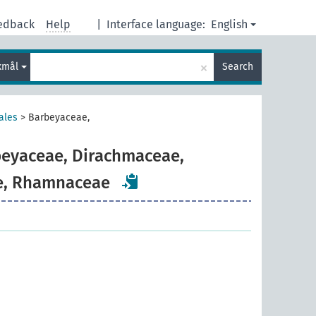
edback
Help
|
Interface language:
English
×
kmål
Search
ales
>
Barbeyaceae,
eyaceae, Dirachmaceae,
e, Rhamnaceae