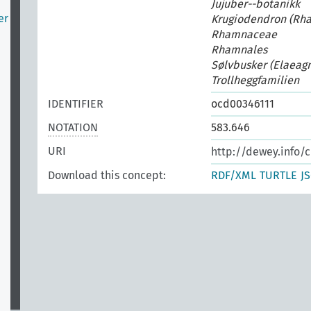
Jujuber--botanikk
er
Krugiodendron (Rh
Rhamnaceae
Rhamnales
Sølvbusker (Elaeag
Trollheggfamilien
IDENTIFIER
ocd00346111
NOTATION
583.646
URI
http://dewey.info/
Download this concept:
RDF/XML
TURTLE
J