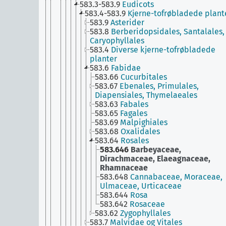
583.3-583.9
Eudicots
583.4-583.9
Kjerne-tofrøbladede plant
583.9
Asterider
583.8
Berberidopsidales, Santalales,
Caryophyllales
583.4
Diverse kjerne-tofrøbladede
planter
583.6
Fabidae
583.66
Cucurbitales
583.67
Ebenales, Primulales,
Diapensiales, Thymelaeales
583.63
Fabales
583.65
Fagales
583.69
Malpighiales
583.68
Oxalidales
583.64
Rosales
583.646
Barbeyaceae,
Dirachmaceae, Elaeagnaceae,
Rhamnaceae
583.648
Cannabaceae, Moraceae,
Ulmaceae, Urticaceae
583.644
Rosa
583.642
Rosaceae
583.62
Zygophyllales
583.7
Malvidae og Vitales