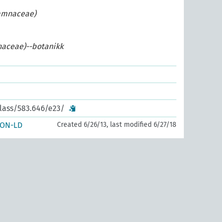
amnaceae)
naceae)--botanikk
class/583.646/e23/
SON-LD
Created 6/26/13, last modified 6/27/18