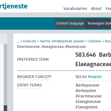
rtjeneste
er
Vocabularies
About
Fe
Content language
Norwegian Bo
...
>
Eudicots
>
Kjerne-tofrøbladede planter
>
Fabidae
>
Ros
Dirachmaceae, Elaeagnaceae, Rhamnaceae
583.646
Barb
PREFERRED TERM
Elaeagnacea
BROADER CONCEPT
583.64
Rosales
ENTRY TERMS
Barbeyaceae
Barbeyales
Dirachmaceae
Elaeagnaceae
Elaeagnales